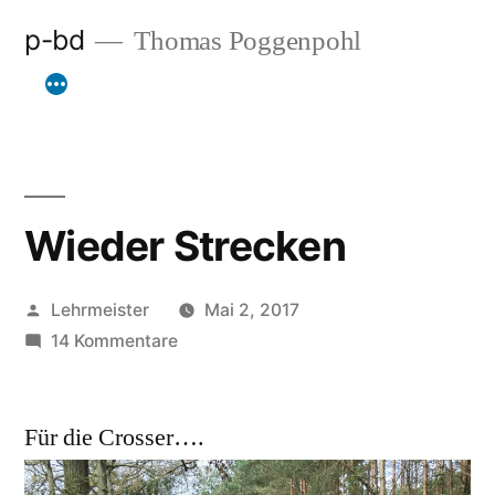
Zum
p-bd
Thomas Poggenpohl
Inhalt
springen
Wieder Strecken
Veröffentlicht
Lehrmeister
Mai 2, 2017
von
zu
14 Kommentare
Wieder
Strecken
Für die Crosser….