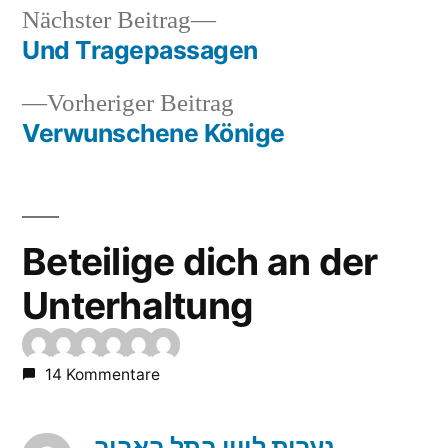
Nächster
Nächster Beitrag
Beitrag:
Und Tragepassagen
Beitrags-
Vorheriger
Vorheriger Beitrag
Navigation
Beitrag:
Verwunschene Könige
Beteilige dich an der
Unterhaltung
14 Kommentare
נערות ליווי בתל באביב