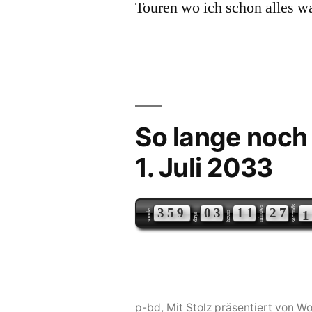
Touren wo ich schon alles wa
So lange noch
1. Juli 2033
seconds
minutes
3
5
9
0
3
1
1
2
7
0
weeks
hours
days
p-bd
,
Mit Stolz präsentiert von W