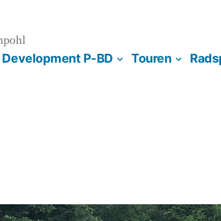
npohl
s Development P-BD
Touren
Rads