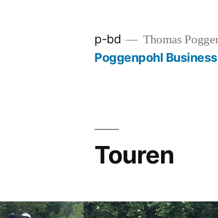
Zum
Inhalt
p-bd
Thomas Pogge
springen
Poggenpohl Busines
Touren