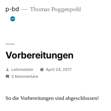
Zum
p-bd
Thomas Poggenpohl
Inhalt
springen
Vorbereitungen
Veröffentlicht
Lehrmeister
April 24, 2017
von
zu
2 Kommentare
Vorbereitungen
So die Vorbereitungen sind abgeschlossen!