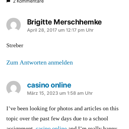
2 Kommentare
Brigitte Merschhemke
sagt:
April 28, 2017 um 12:17 pm Uhr
Streber
Zum Antworten anmelden
casino online
sagt:
März 15, 2023 um 1:58 am Uhr
I’ve been looking for photos and articles on this
topic over the past few days due to a school
assignment,
casino online
and I’m really happy