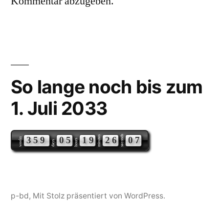
Kommentar abzugeben.
So lange noch bis zum
1. Juli 2033
seconds
minutes
3
5
9
0
5
1
9
2
6
0
7
weeks
hours
days
p-bd
,
Mit Stolz präsentiert von WordPress.