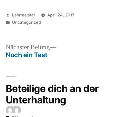
Veröffentlicht
Lehrmeister
April 24, 2017
von
Veröffentlicht
Uncategorized
in
Nächster
Nächster Beitrag
Beitrag:
Noch ein Test
Beitrags-
Navigation
Beteilige dich an der
Unterhaltung