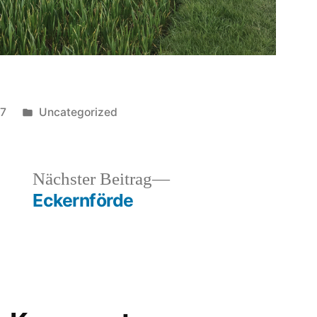
Veröffentlicht
17
Uncategorized
in
heriger
Nächster
Nächster Beitrag
rag:
Beitrag:
Eckernförde