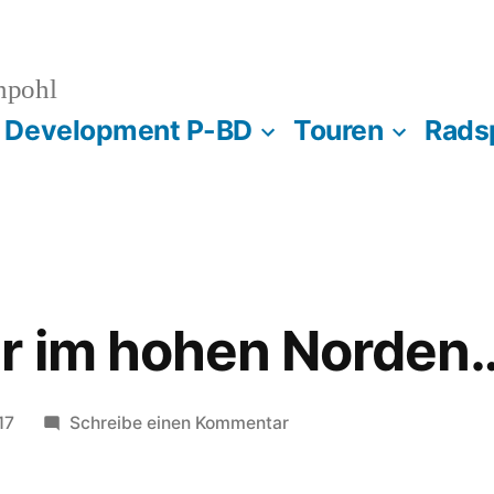
npohl
s Development P-BD
Touren
Rads
r im hohen Norden
zu
17
Schreibe einen Kommentar
Steingräber
im