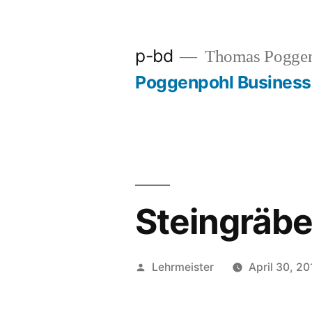
Zum
Inhalt
p-bd
Thomas Pogge
springen
Poggenpohl Busines
Steingräbe
Veröffentlicht
Lehrmeister
April 30, 20
von