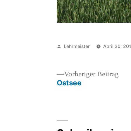
Veröffentlicht
Lehrmeister
April 30, 20
von
Vor
Vorheriger Beitrag
Beit
Ostsee
Beitrags-
Navigation