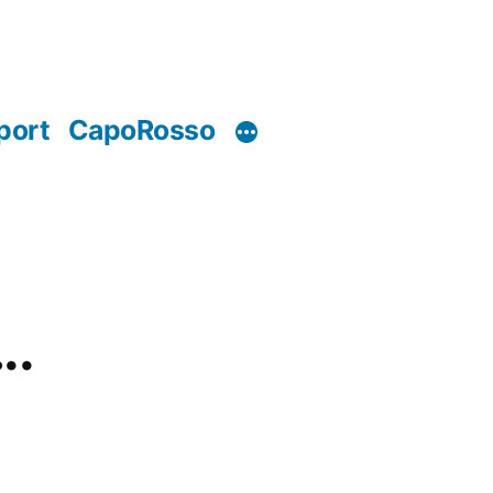
port
CapoRosso
….