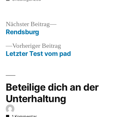
in
Nächster
Nächster Beitrag
Beitrag:
Rendsburg
Beitrags-
Vorheriger
Vorheriger Beitrag
Navigation
Beitrag:
Letzter Test vom pad
Beteilige dich an der
Unterhaltung
1 Kommentar