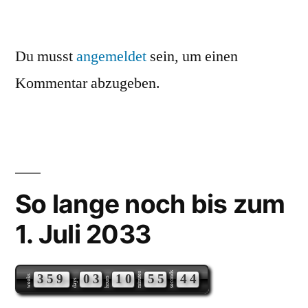
Du musst
angemeldet
sein, um einen
Kommentar abzugeben.
So lange noch bis zum
1. Juli 2033
seconds
minutes
3
5
9
0
3
1
0
5
5
4
4
weeks
hours
days