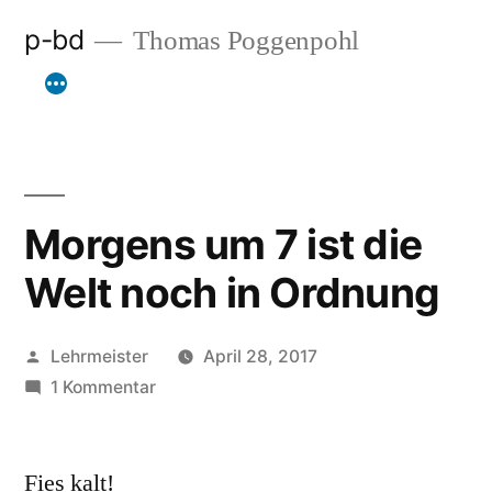
Zum
p-bd
Thomas Poggenpohl
Inhalt
springen
Morgens um 7 ist die
Welt noch in Ordnung
Veröffentlicht
Lehrmeister
April 28, 2017
von
zu
1 Kommentar
Morgens
um
Fies kalt!
7