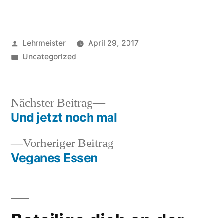
Veröffentlicht
Lehrmeister
April 29, 2017
von
Veröffentlicht
Uncategorized
in
Nächster
Nächster Beitrag
Beitrag:
Und jetzt noch mal
Beitrags-
Vorheriger
Vorheriger Beitrag
Navigation
Beitrag:
Veganes Essen