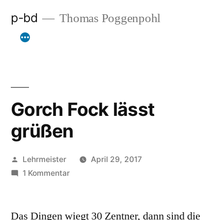
Zum
p-bd
Thomas Poggenpohl
Inhalt
springen
Gorch Fock lässt
grüßen
Veröffentlicht
Lehrmeister
April 29, 2017
von
zu
1 Kommentar
Gorch
Fock
Das Dingen wiegt 30 Zentner, dann sind die
lässt