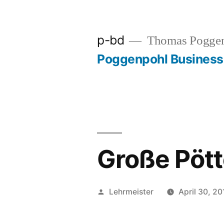
Zum
Inhalt
p-bd
Thomas Pogge
springen
Poggenpohl Busines
Große Pöt
Veröffentlicht
Lehrmeister
April 30, 20
von