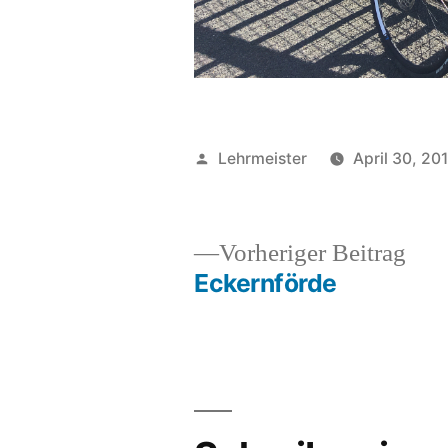
Veröffentlicht
Lehrmeister
April 30, 20
von
Vor
Vorheriger Beitrag
Beit
Eckernförde
Beitrags-
Navigation