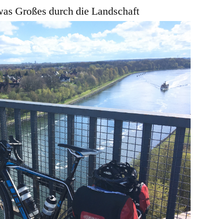
 was Großes durch die Landschaft
zwischen
Raps