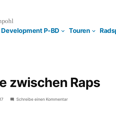
npohl
s Development P-BD
Touren
Rads
te zwischen Raps
zu
17
Schreibe einen Kommentar
Große
Pötte