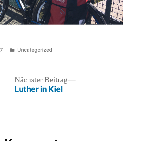
Veröffentlicht
17
Uncategorized
in
heriger
Nächster
Nächster Beitrag
rag:
Beitrag:
Luther in Kiel