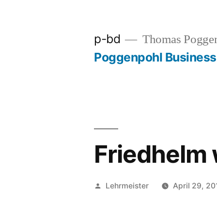
Zum
Inhalt
p-bd
Thomas Pogge
springen
Poggenpohl Busines
Friedhelm w
Veröffentlicht
Lehrmeister
April 29, 20
von