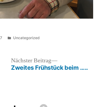
Veröffentlicht
17
Uncategorized
in
heriger
Nächster
Nächster Beitrag
rag:
Beitrag:
Zweites Frühstück beim …..