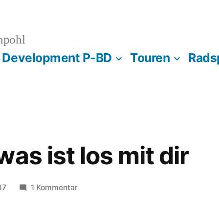
npohl
s Development P-BD
Touren
Rads
as ist los mit dir
zu
17
1 Kommentar
Friedhelm
was