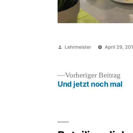
Veröffentlicht
Lehrmeister
April 29, 20
von
Vor
Vorheriger Beitrag
Beit
Und jetzt noch mal
Beitrags-
Navigation