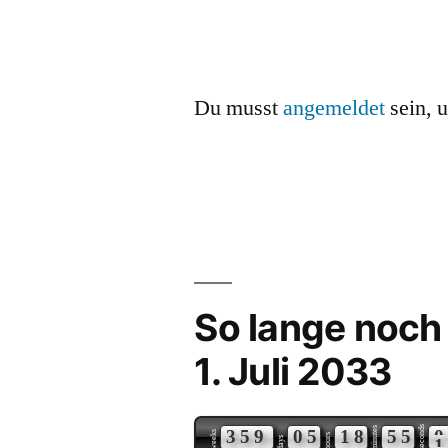
Du musst
angemeldet
sein, 
So lange noch
1. Juli 2033
seconds
minutes
3
5
9
0
5
1
8
5
5
0
weeks
hours
days