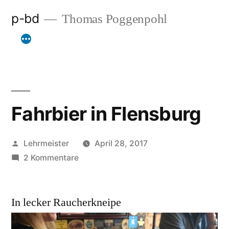
Zum
p-bd
Thomas Poggenpohl
Inhalt
springen
Fahrbier in Flensburg
Veröffentlicht
Lehrmeister
April 28, 2017
von
zu
2 Kommentare
Fahrbier
in
In lecker Raucherkneipe
Flensburg