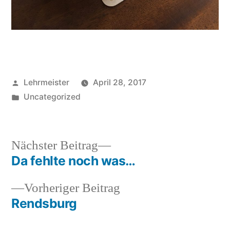
Veröffentlicht
Lehrmeister
April 28, 2017
von
Veröffentlicht
Uncategorized
in
Nächster
Nächster Beitrag
Beitrag:
Da fehlte noch was…
Beitrags-
Vorheriger
Vorheriger Beitrag
Navigation
Beitrag:
Rendsburg