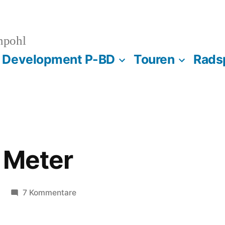
npohl
s Development P-BD
Touren
Rads
n Meter
zu
7 Kommentare
Die
letzten