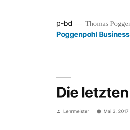
Zum
Inhalt
p-bd
Thomas Pogge
springen
Poggenpohl Busines
Die letzte
Veröffentlicht
Lehrmeister
Mai 3, 2017
von