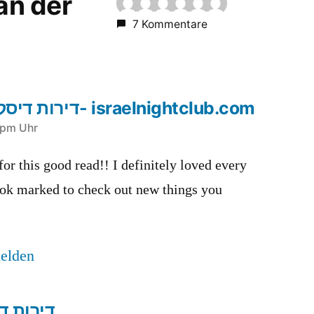
 an der
7 Kommentare
דירות דיסקרטיות בתל אביב- israelnightclub.com
 pm Uhr
for this good read!! I definitely loved every
book marked to check out new things you
elden
דירות ד