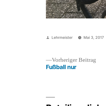
Veröffentlicht
Lehrmeister
Mai 3, 2017
von
Vor
Vorheriger Beitrag
Beit
Fußball nur
Beitrags-
Navigation