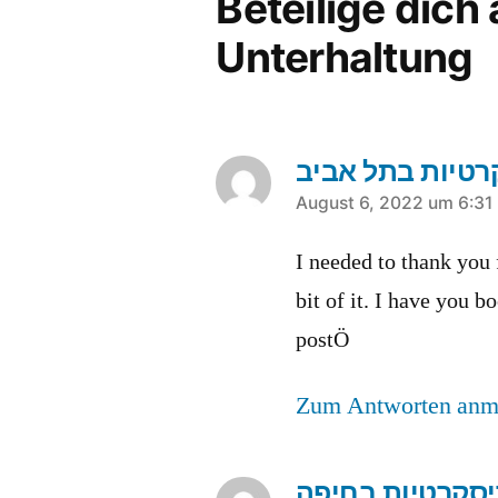
Beteilige dich
Unterhaltung
sagt:
August 6, 2022 um 6:31
I needed to thank you 
bit of it. I have you 
postÖ
Zum Antworten anm
יסקרטיות בחיפה