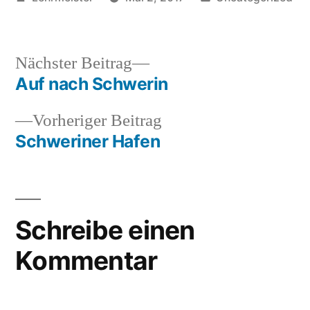
von
in
Nächster
Nächster Beitrag
Beitrag:
Auf nach Schwerin
Beitrags-
Vorheriger
Vorheriger Beitrag
Navigation
Beitrag:
Schweriner Hafen
Schreibe einen
Kommentar