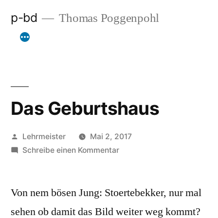
Zum
p-bd
Thomas Poggenpohl
Inhalt
springen
Das Geburtshaus
Veröffentlicht
Lehrmeister
Mai 2, 2017
von
zu
Schreibe einen Kommentar
Das
Geburtshaus
Von nem bösen Jung: Stoertebekker, nur mal
sehen ob damit das Bild weiter weg kommt?