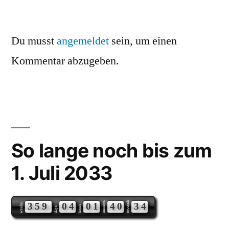
Du musst
angemeldet
sein, um einen
Kommentar abzugeben.
So lange noch bis zum
1. Juli 2033
seconds
minutes
3
5
9
0
4
0
1
4
0
3
4
weeks
hours
days